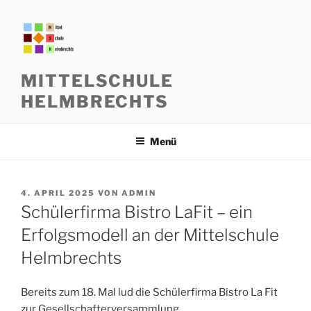
Zum
Inhalt
springen
MITTELSCHULE
HELMBRECHTS
Menü
VERÖFFENTLICHT
4. APRIL 2025
VON
ADMIN
AM
Schülerfirma Bistro LaFit – ein
Erfolgsmodell an der Mittelschule
Helmbrechts
Bereits zum 18. Mal lud die Schülerfirma Bistro La Fit
zur Gesellschafterversammlung