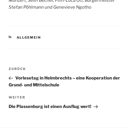
Munzert, Selin Becher, Finn-Luca Ott, Bürgermeister
Stefan Pöhlmann und Genevieve Ngotho
KATEGORIEN
ALLGEMEIN
Beitragsnavigation
Vorheriger
ZURÜCK
Beitrag
Vorlesetag in Helmbrechts – eine Kooperation der
Grund- und Mittelschule
Nächster
WEITER
Beitrag
Die Plassenburg ist einen Ausflug wert!