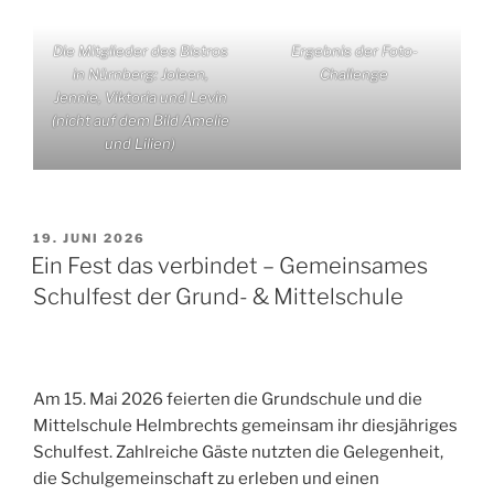
Die Mitglieder des Bistros
Ergebnis der Foto-
in Nürnberg: Joleen,
Challenge
Jennie, Viktoria und Levin
(nicht auf dem Bild Amelie
und Lilien)
VERÖFFENTLICHT
19. JUNI 2026
AM
Ein Fest das verbindet – Gemeinsames
Schulfest der Grund- & Mittelschule
Am 15. Mai 2026 feierten die Grundschule und die
Mittelschule Helmbrechts gemeinsam ihr diesjähriges
Schulfest. Zahlreiche Gäste nutzten die Gelegenheit,
die Schulgemeinschaft zu erleben und einen