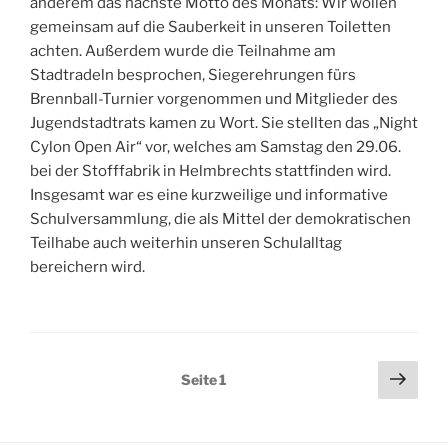
anderem das nächste Motto des Monats: Wir wollen
gemeinsam auf die Sauberkeit in unseren Toiletten
achten. Außerdem wurde die Teilnahme am
Stadtradeln besprochen, Siegerehrungen fürs
Brennball-Turnier vorgenommen und Mitglieder des
Jugendstadtrats kamen zu Wort. Sie stellten das „Night
Cylon Open Air“ vor, welches am Samstag den 29.06.
bei der Stofffabrik in Helmbrechts stattfinden wird.
Insgesamt war es eine kurzweilige und informative
Schulversammlung, die als Mittel der demokratischen
Teilhabe auch weiterhin unseren Schulalltag
bereichern wird.
Seitennummerierung
Näch
Seite
1
Seit
der
Beiträge