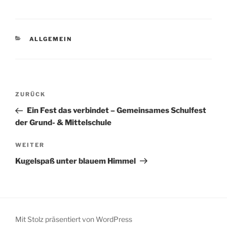
KATEGORIEN
ALLGEMEIN
Beitragsnavigation
Vorheriger
ZURÜCK
Beitrag
Ein Fest das verbindet – Gemeinsames Schulfest
der Grund- & Mittelschule
Nächster
WEITER
Beitrag
Kugelspaß unter blauem Himmel
Mit Stolz präsentiert von WordPress