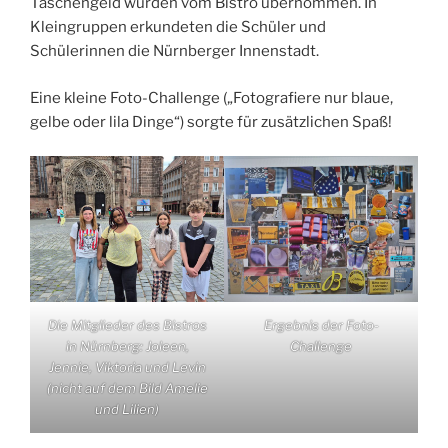
Taschengeld wurden vom Bistro übernommen. In
Kleingruppen erkundeten die Schüler und
Schülerinnen die Nürnberger Innenstadt.
Eine kleine Foto-Challenge („Fotografiere nur blaue,
gelbe oder lila Dinge“) sorgte für zusätzlichen Spaß!
Die Mitglieder des Bistros
Ergebnis der Foto-
in Nürnberg: Joleen,
Challenge
Jennie, Viktoria und Levin
(nicht auf dem Bild Amelie
und Lilien)